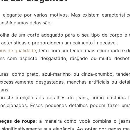
elegante por vários motivos. Mas existem característi
ans! Algumas delas são:
olha de um corte adequado para o seu tipo de corpo é 
racterísticas e proporcionem um caimento impecável.
ans de qualidade
, feito com um tecido mais encorpado e du
jeans com aspecto desgastado, rasgado ou muito desbo
uras, como preto, azul-marinho ou cinza-chumbo, tende
excessivamente desgastadas, manchas artificiais ou deta
eans.
reste atenção aos detalhes do jeans, como costuras b
posicionados. Esses pequenos detalhes podem fazer uma
peças de roupa:
a maneira como você combina o jean
r significativamente sua elegância. Ao optar por peças m