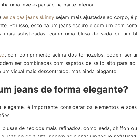
nha uma leve expansão na parte inferior.
a
as calças jeans skinny
sejam mais ajustadas ao corpo, é p
te. Por isso, escolha um jeans escuro e com um bom corte
mais sofisticadas, como uma blusa de seda ou um bla
ed
, com comprimento acima dos tornozelos, podem ser u
podem ser combinadas com sapatos de salto alto para adic
 um visual mais descontraído, mas ainda elegante.
m jeans de forma elegante?
 elegante, é importante considerar os elementos e aces
tões:
 blusas de tecidos mais refinados, como seda, chiffon ou 
lusas de gola alta, podem adicionar um toque sofisticado