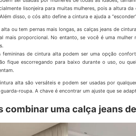
podem ser usadas por mulheres de todas as idades, tamanh
lmente lisonjeira para muitas mulheres, pois a altura da 
 Além disso, o cós alto define a cintura e ajuda a “esconder
lta ou tem pernas mais longas, as calças jeans de cintura
ual mais proporcional. No entanto, se você é uma mulher m
s.
ns femininas de cintura alta podem ser uma opção confor
o fique escorregando para baixo durante o uso, ou queir
entam.
intura alta são versáteis e podem ser usadas por qualque
 guarda-roupa. A chave é encontrar um ajuste que se adapt
 combinar uma calça jeans de 