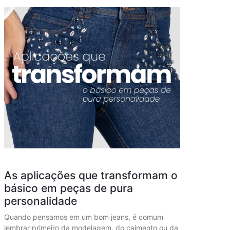
As aplicações que transformam o
básico em peças de pura
personalidade
Quando pensamos em um bom jeans, é comum
lembrar primeiro da modelagem, do caimento ou da