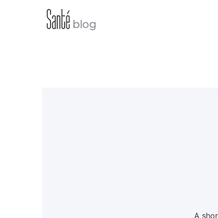
A shor