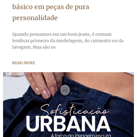
básico em peças de pura
personalidade
Quando pensamos em um bom jeans, é comum
lembrar primeiro da modelagem, do caimento ou da
lavagem. Mas são os
READ MORE