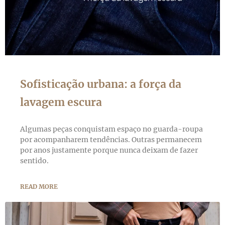
Sofisticação urbana: a força da
lavagem escura
Algumas peças conquistam espaço no guarda-roupa
por acompanharem tendências. Outras permanecem
por anos justamente porque nunca deixam de fazer
sentido.
READ MORE