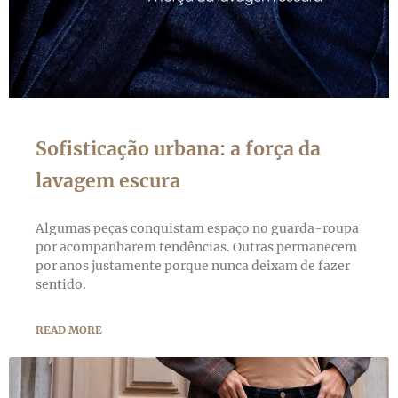
Sofisticação urbana: a força da
lavagem escura
Algumas peças conquistam espaço no guarda-roupa
por acompanharem tendências. Outras permanecem
por anos justamente porque nunca deixam de fazer
sentido.
READ MORE