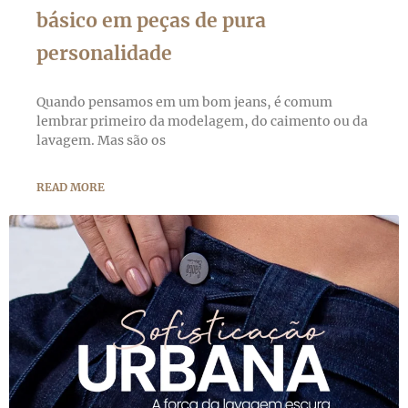
básico em peças de pura
personalidade
Quando pensamos em um bom jeans, é comum
lembrar primeiro da modelagem, do caimento ou da
lavagem. Mas são os
READ MORE