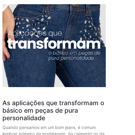
As aplicações que transformam o
básico em peças de pura
personalidade
Quando pensamos em um bom jeans, é comum
lembrar primeiro da modelagem, do caimento ou da