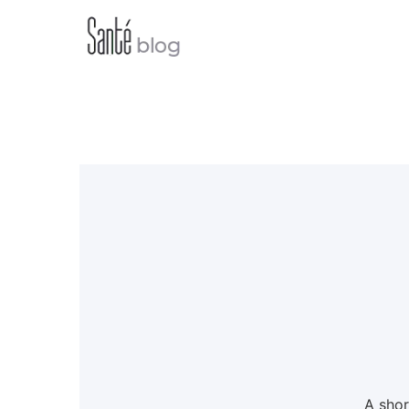
A shor