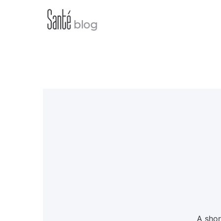
A shor