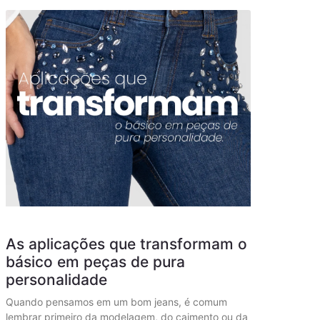
As aplicações que transformam o
básico em peças de pura
personalidade
Quando pensamos em um bom jeans, é comum
lembrar primeiro da modelagem, do caimento ou da