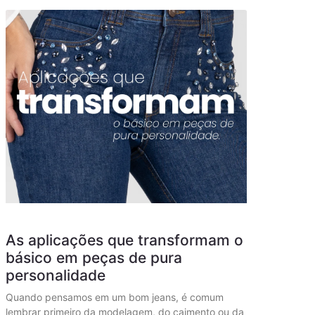
As aplicações que transformam o
básico em peças de pura
personalidade
Quando pensamos em um bom jeans, é comum
lembrar primeiro da modelagem, do caimento ou da