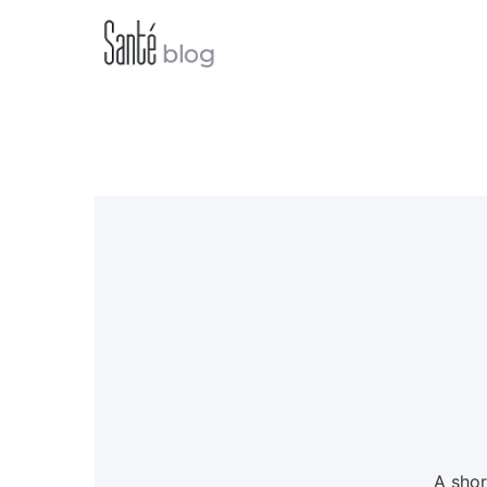
A shor