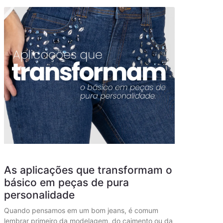
As aplicações que transformam o
básico em peças de pura
personalidade
Quando pensamos em um bom jeans, é comum
lembrar primeiro da modelagem, do caimento ou da