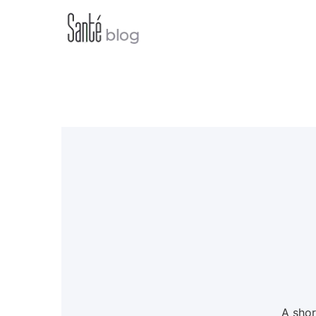
A shor