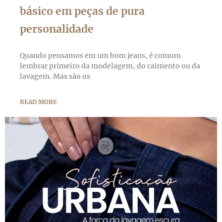
básico em peças de pura
personalidade
Quando pensamos em um bom jeans, é comum
lembrar primeiro da modelagem, do caimento ou da
lavagem. Mas são os
READ MORE