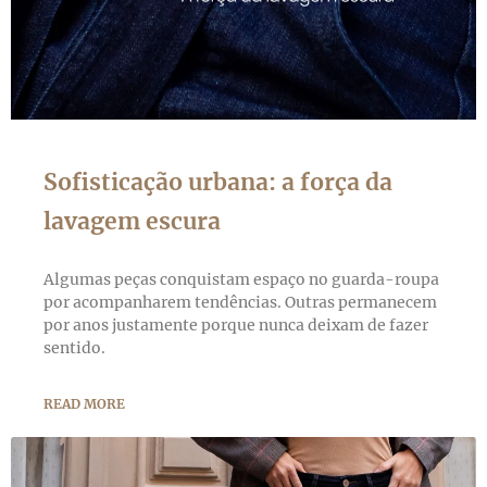
Sofisticação urbana: a força da
lavagem escura
Algumas peças conquistam espaço no guarda-roupa
por acompanharem tendências. Outras permanecem
por anos justamente porque nunca deixam de fazer
sentido.
READ MORE