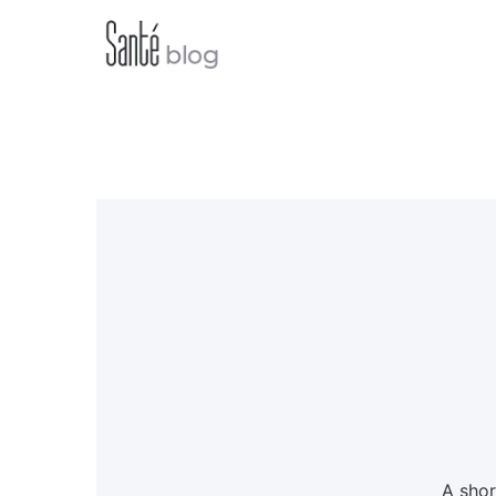
A shor