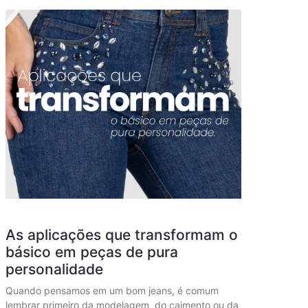
As aplicações que transformam o
básico em peças de pura
personalidade
Quando pensamos em um bom jeans, é comum
lembrar primeiro da modelagem, do caimento ou da