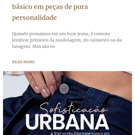
básico em peças de pura
personalidade
Quando pensamos em um bom jeans, é comum
lembrar primeiro da modelagem, do caimento ou da
lavagem. Mas são os
READ MORE