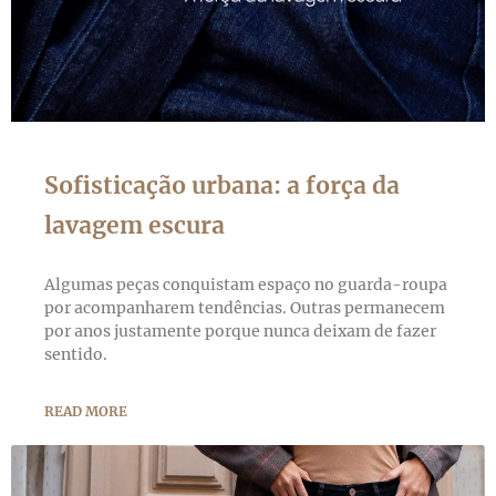
Sofisticação urbana: a força da
lavagem escura
Algumas peças conquistam espaço no guarda-roupa
por acompanharem tendências. Outras permanecem
por anos justamente porque nunca deixam de fazer
sentido.
READ MORE