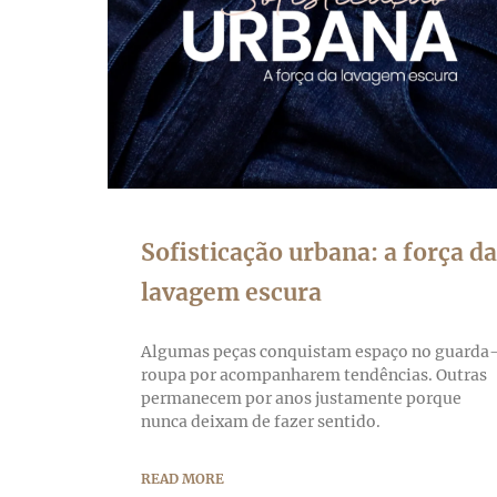
Sofisticação urbana: a força da
lavagem escura
Algumas peças conquistam espaço no guarda
roupa por acompanharem tendências. Outras
permanecem por anos justamente porque
nunca deixam de fazer sentido.
READ MORE