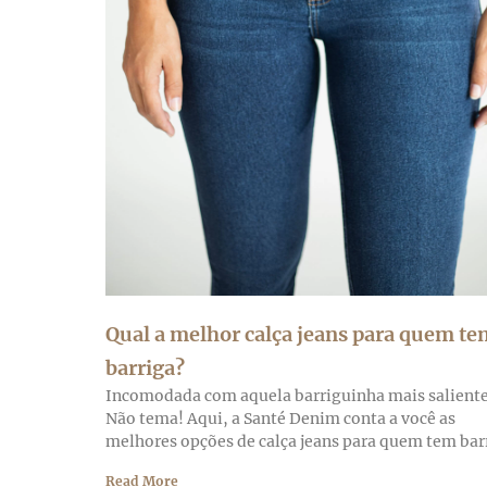
Qual a melhor calça jeans para quem te
barriga?
Incomodada com aquela barriguinha mais salient
Não tema! Aqui, a Santé Denim conta a você as
melhores opções de calça jeans para quem tem bar
Read More