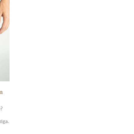
m
e?
riga.