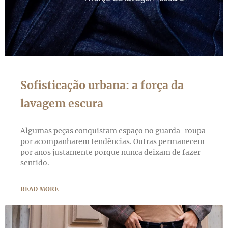
Sofisticação urbana: a força da
lavagem escura
Algumas peças conquistam espaço no guarda-roupa
por acompanharem tendências. Outras permanecem
por anos justamente porque nunca deixam de fazer
sentido.
READ MORE