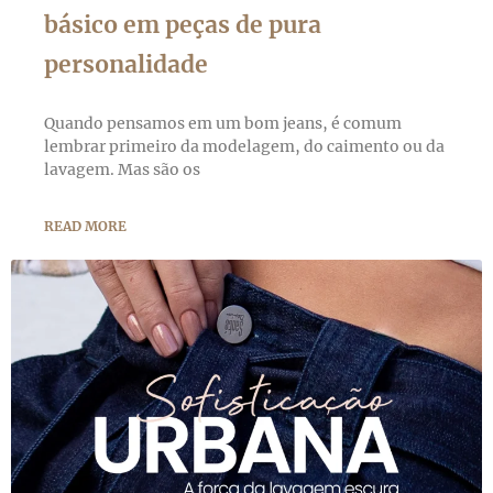
básico em peças de pura
personalidade
Quando pensamos em um bom jeans, é comum
lembrar primeiro da modelagem, do caimento ou da
lavagem. Mas são os
READ MORE