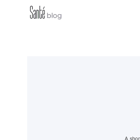
A shor