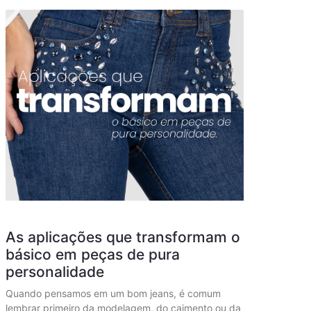
As aplicações que transformam o
básico em peças de pura
personalidade
Quando pensamos em um bom jeans, é comum
lembrar primeiro da modelagem, do caimento ou da