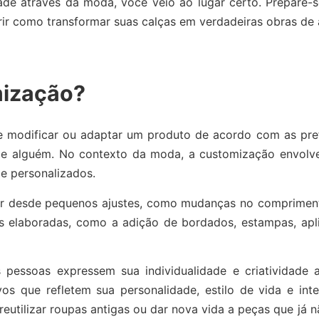
ade através da moda, você veio ao lugar certo. Prepare-
ir como transformar suas calças em verdadeiras obras de a
mização?
 modificar ou adaptar um produto de acordo com as pref
l de alguém. No contexto da moda, a customização envolv
 e personalizados.
ar desde pequenos ajustes, como mudanças no comprimen
s elaboradas, como a adição de bordados, estampas, apli
 pessoas expressem sua individualidade e criatividade 
s que refletem sua personalidade, estilo de vida e inte
utilizar roupas antigas ou dar nova vida a peças que já