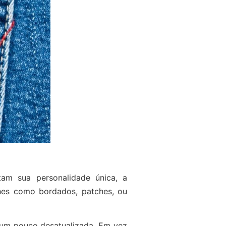
tam sua personalidade única, a
lhes como bordados, patches, ou
 um pouco desatualizada. Em vez