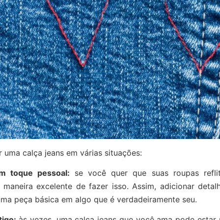
 uma calça jeans em várias situações:
um toque pessoal:
s
e você quer que suas roupas refli
maneira excelente de fazer isso. Assim, adicionar deta
uma peça básica em algo que é verdadeiramente seu.
tigo:
à
s vezes, uma calça jeans que você ama pode estar